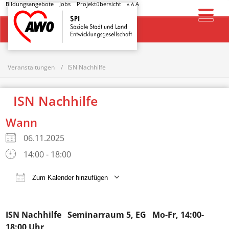
Bildungsangebote
Jobs
Projektübersicht
A
A
A
Startseite
Veranstaltungen
ISN Nachhilfe
ISN Nachhilfe
Wann
06.11.2025
14:00 - 18:00
Zum Kalender hinzufügen
ICS herunterladen
Google Kalender
ISN Nachhilfe
Seminarraum 5, EG Mo-Fr, 14:00-
18:00 Uhr