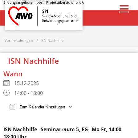
Bildungsangebote
Jobs
Projektübersicht
A
A
A
Startseite
Veranstaltungen
ISN Nachhilfe
ISN Nachhilfe
Wann
15.12.2025
14:00 - 18:00
Zum Kalender hinzufügen
ICS herunterladen
Google Kalender
ISN Nachhilfe
Seminarraum 5, EG Mo-Fr, 14:00-
18:00 Uhr