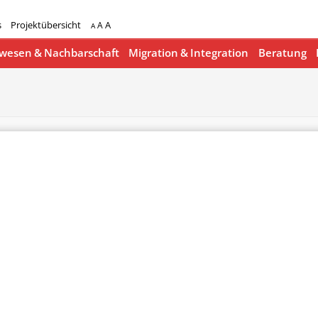
s
Projektübersicht
A
A
A
esen & Nachbarschaft
Migration & Integration
Beratung
lender
iCalendar