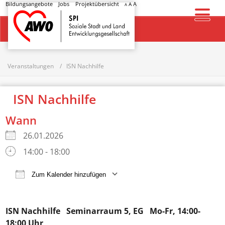
Bildungsangebote
Jobs
Projektübersicht
A
A
A
Startseite
Veranstaltungen
ISN Nachhilfe
ISN Nachhilfe
Wann
26.01.2026
14:00 - 18:00
Zum Kalender hinzufügen
ICS herunterladen
Google Kalender
ISN Nachhilfe
Seminarraum 5, EG Mo-Fr, 14:00-
18:00 Uhr