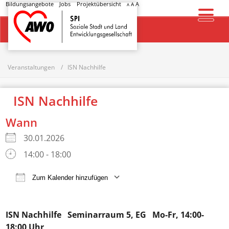
Bildungsangebote
Jobs
Projektübersicht
A
A
A
Startseite
Veranstaltungen
ISN Nachhilfe
ISN Nachhilfe
Wann
30.01.2026
14:00 - 18:00
Zum Kalender hinzufügen
ICS herunterladen
Google Kalender
ISN Nachhilfe
Seminarraum 5, EG Mo-Fr, 14:00-
18:00 Uhr