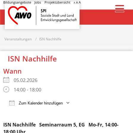
Bildungsangebote
Jobs
Projektübersicht
A
A
A
Startseite
Veranstaltungen
ISN Nachhilfe
ISN Nachhilfe
Wann
05.02.2026
14:00 - 18:00
Zum Kalender hinzufügen
ICS herunterladen
Google Kalender
ISN Nachhilfe
Seminarraum 5, EG Mo-Fr, 14:00-
18:00 Uhr