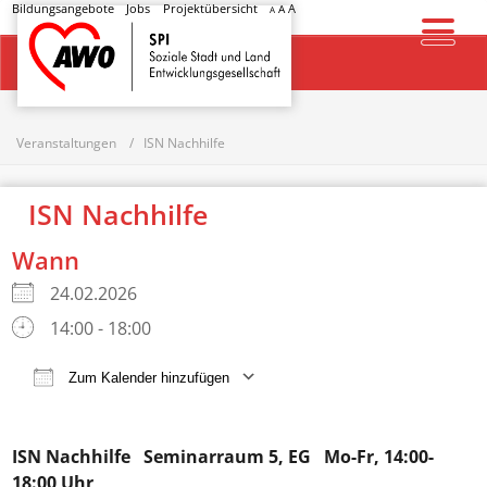
Bildungsangebote
Jobs
Projektübersicht
A
A
A
Startseite
Veranstaltungen
ISN Nachhilfe
ISN Nachhilfe
Wann
24.02.2026
14:00 - 18:00
Zum Kalender hinzufügen
ICS herunterladen
Google Kalender
ISN Nachhilfe
Seminarraum 5, EG Mo-Fr, 14:00-
18:00 Uhr