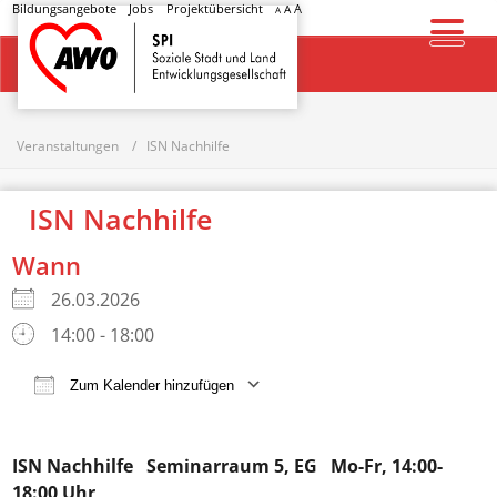
Bildungsangebote
Jobs
Projektübersicht
A
A
A
Startseite
Veranstaltungen
ISN Nachhilfe
ISN Nachhilfe
Wann
26.03.2026
14:00 - 18:00
Zum Kalender hinzufügen
ICS herunterladen
Google Kalender
ISN Nachhilfe
Seminarraum 5, EG Mo-Fr, 14:00-
18:00 Uhr