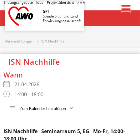
Bildungsangebote
Jobs
Projektübersicht
A
A
A
Startseite
Veranstaltungen
ISN Nachhilfe
ISN Nachhilfe
Wann
21.04.2026
14:00 - 18:00
Zum Kalender hinzufügen
ICS herunterladen
Google Kalender
ISN Nachhilfe
Seminarraum 5, EG Mo-Fr, 14:00-
18:00 Uhr