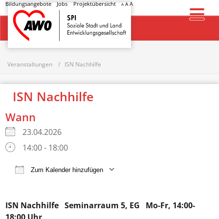
Bildungsangebote
Jobs
Projektübersicht
A
A
A
Startseite
Veranstaltungen
ISN Nachhilfe
ISN Nachhilfe
Wann
23.04.2026
14:00 - 18:00
Zum Kalender hinzufügen
ICS herunterladen
Google Kalender
ISN Nachhilfe
Seminarraum 5, EG Mo-Fr, 14:00-
18:00 Uhr