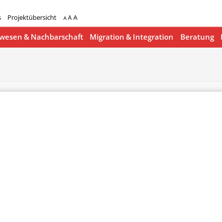
s
Projektübersicht
A
A
A
esen & Nachbarschaft
Migration & Integration
Beratung
lender
iCalendar