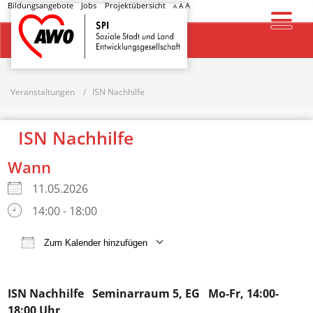
Bildungsangebote
Jobs
Projektübersicht
A
A
A
Startseite
Veranstaltungen
ISN Nachhilfe
ISN Nachhilfe
Wann
11.05.2026
14:00 - 18:00
Zum Kalender hinzufügen
ICS herunterladen
Google Kalender
ISN Nachhilfe
Seminarraum 5, EG Mo-Fr, 14:00-
18:00 Uhr