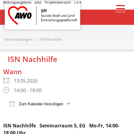
Bildungsangebote
Jobs
Projektübersicht
A
A
A
Startseite
Veranstaltungen
ISN Nachhilfe
ISN Nachhilfe
Wann
13.05.2026
14:00 - 18:00
Zum Kalender hinzufügen
ICS herunterladen
Google Kalender
ISN Nachhilfe
Seminarraum 5, EG Mo-Fr, 14:00-
18:00 Uhr