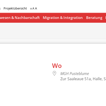
s
Projektübersicht
A
A
A
esen & Nachbarschaft
Migration & Integration
Beratung
Wo
MGH Pusteblume
Zur Saaleaue 51a, Halle, 
lender
iCalendar