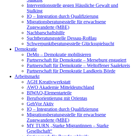
Interventionsstelle gegen Häusliche Gewalt und
Stalking
IQ – Integration durch Qualifizierung
Migrationsberatungsstelle für erwachsene
Zugewanderte (MBE)
Nachbarschaftshilfe
Suchtberatungsstelle Dessau-Roßlau
Schwerpunktberatungsstelle Glücksspielsucht
Demokratie
DeMo – Demokratie mobilisieren
Partnerschaft für Demokratie – Merseburg engagiert
Partnerschaft für Demokratie – Weltoffener Saalekreis
Partnerschaft für Demokratie Landkreis Börde
Arbeitsmarkt
AGH Kreativwerkstatt
AWO Akademie Mitteldeutschland
BIWAQ-Elementarteile
Berufsorientierung mit Orientas
GehVor Aktiv
IQ – Integration durch Qualifizierung
Migrationsberatungsstelle für erwachsene
Zugewanderte (MBE)
MY TURN „Starke Migrantinnen – Starke
Gesellschaft“