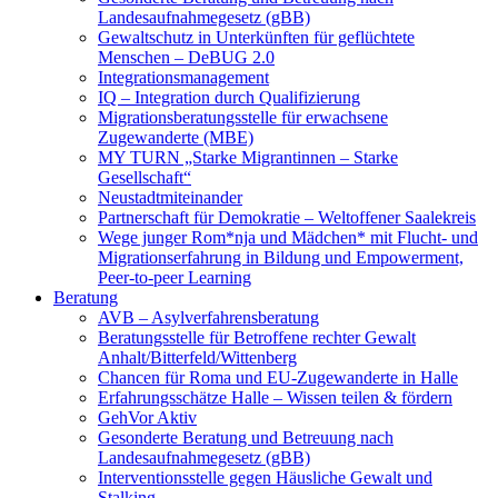
Landesaufnahmegesetz (gBB)
Gewaltschutz in Unterkünften für geflüchtete
Menschen – DeBUG 2.0
Integrationsmanagement
IQ – Integration durch Qualifizierung
Migrationsberatungsstelle für erwachsene
Zugewanderte (MBE)
MY TURN „Starke Migrantinnen – Starke
Gesellschaft“
Neustadtmiteinander
Partnerschaft für Demokratie – Weltoffener Saalekreis
Wege junger Rom*nja und Mädchen* mit Flucht- und
Migrationserfahrung in Bildung und Empowerment,
Peer-to-peer Learning
Beratung
AVB – Asylverfahrensberatung
Beratungsstelle für Betroffene rechter Gewalt
Anhalt/Bitterfeld/Wittenberg
Chancen für Roma und EU-Zugewanderte in Halle
Erfahrungsschätze Halle – Wissen teilen & fördern
GehVor Aktiv
Gesonderte Beratung und Betreuung nach
Landesaufnahmegesetz (gBB)
Interventionsstelle gegen Häusliche Gewalt und
Stalking