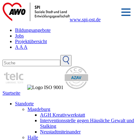
www.spi-ost.de
Bildungsangebote
Jobs
Projektübersicht
A
A
A
Startseite
Standorte
Magdeburg
AGH Kreativwerkstatt
Interventionsstelle gegen Häusliche Gewalt und
Stalking
Neustadtmiteinander
Halle