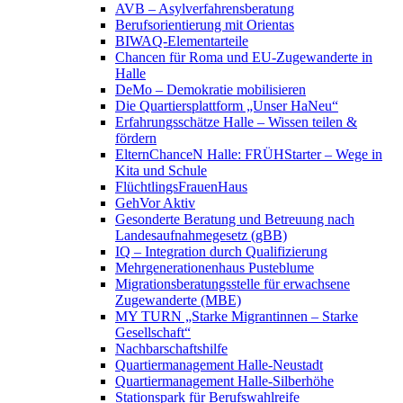
AVB – Asylverfahrensberatung
Berufsorientierung mit Orientas
BIWAQ-Elementarteile
Chancen für Roma und EU-Zugewanderte in
Halle
DeMo – Demokratie mobilisieren
Die Quartiersplattform „Unser HaNeu“
Erfahrungsschätze Halle – Wissen teilen &
fördern
ElternChanceN Halle: FRÜHStarter – Wege in
Kita und Schule
FlüchtlingsFrauenHaus
GehVor Aktiv
Gesonderte Beratung und Betreuung nach
Landesaufnahmegesetz (gBB)
IQ – Integration durch Qualifizierung
Mehrgenerationenhaus Pusteblume
Migrationsberatungsstelle für erwachsene
Zugewanderte (MBE)
MY TURN „Starke Migrantinnen – Starke
Gesellschaft“
Nachbarschaftshilfe
Quartiermanagement Halle-Neustadt
Quartiermanagement Halle-Silberhöhe
Stationspark für Berufswahlreife