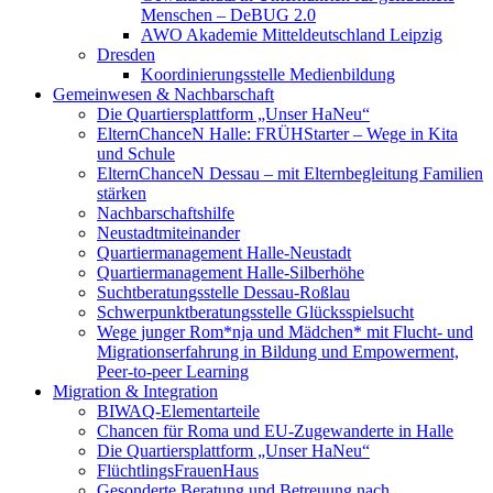
Menschen – DeBUG 2.0
AWO Akademie Mitteldeutschland Leipzig
Dresden
Koordinierungsstelle Medienbildung
Gemeinwesen & Nachbarschaft
Die Quartiersplattform „Unser HaNeu“
ElternChanceN Halle: FRÜHStarter – Wege in Kita
und Schule
ElternChanceN Dessau – mit Elternbegleitung Familien
stärken
Nachbarschaftshilfe
Neustadtmiteinander
Quartiermanagement Halle-Neustadt
Quartiermanagement Halle-Silberhöhe
Suchtberatungsstelle Dessau-Roßlau
Schwerpunktberatungsstelle Glücksspielsucht
Wege junger Rom*nja und Mädchen* mit Flucht- und
Migrationserfahrung in Bildung und Empowerment,
Peer-to-peer Learning
Migration & Integration
BIWAQ-Elementarteile
Chancen für Roma und EU-Zugewanderte in Halle
Die Quartiersplattform „Unser HaNeu“
FlüchtlingsFrauenHaus
Gesonderte Beratung und Betreuung nach