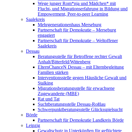
Wege junger Rom*nja und Mädchen* mit
Flucht- und Migrationserfahrung in Bildung und
Empowerment, Peer-to-peer Learning
Saalekreis
Mehrgenerationenhaus Merseburg
Partnerschaft für Demokratie – Merseburg
engagiert
Partnerschaft für Demokratie – Weltoffener
Saalekreis
Dessau
Beratungsstelle für Betroffene rechter Gewalt
Anhalt/Bitterfeld/Wittenberg
ElternChanceN Dessau – mit Elternbegleitung
Familien stärken
Interventionsstelle gegen Häusliche Gewalt und
Stalking
Migrationsberatungsstelle für erwachsene
Zugewanderte (MBE)
Rat und Tat
Suchtberatungsstelle Dessau-Roßlau
Schwerpunktberatungsstelle Glücksspielsucht
Börde
Partnerschaft für Demokratie Landkreis Börde
Leipzig
Gewaltschutz in Unterkünften für geflüchtete