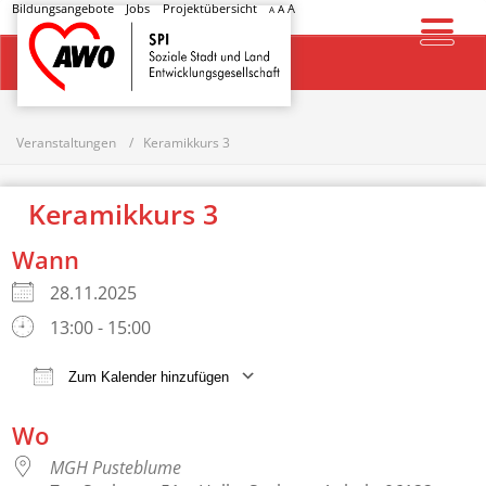
Bildungsangebote
Jobs
Projektübersicht
A
A
A
Startseite
Veranstaltungen
Keramikkurs 3
Keramikkurs 3
Wann
28.11.2025
13:00 - 15:00
Zum Kalender hinzufügen
ICS herunterladen
Google Kalender
Wo
MGH Pusteblume