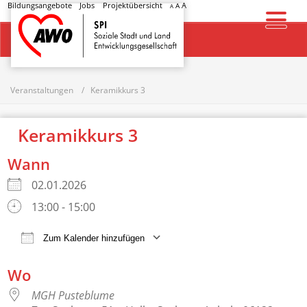
Bildungsangebote
Jobs
Projektübersicht
A
A
A
Startseite
Veranstaltungen
Keramikkurs 3
Keramikkurs 3
Wann
02.01.2026
13:00 - 15:00
Zum Kalender hinzufügen
ICS herunterladen
Google Kalender
Wo
MGH Pusteblume