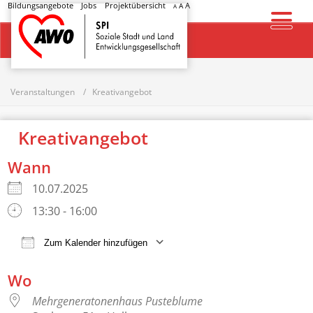
Bildungsangebote
Jobs
Projektübersicht
A
A
A
Startseite
Veranstaltungen
Kreativangebot
Kreativangebot
Wann
10.07.2025
13:30 - 16:00
Zum Kalender hinzufügen
ICS herunterladen
Google Kalender
Wo
Mehrgeneratonenhaus Pusteblume