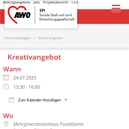
Bildungsangebote
Jobs
Projektübersicht
A
A
A
Startseite
Veranstaltungen
Kreativangebot
Kreativangebot
Wann
24.07.2025
13:30 - 16:00
Zum Kalender hinzufügen
ICS herunterladen
Google Kalender
Wo
Mehrgeneratonenhaus Pusteblume