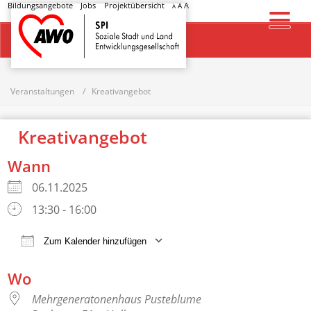
Bildungsangebote
Jobs
Projektübersicht
A
A
A
Startseite
Veranstaltungen
Kreativangebot
Kreativangebot
Wann
06.11.2025
13:30 - 16:00
Zum Kalender hinzufügen
ICS herunterladen
Google Kalender
Wo
Mehrgeneratonenhaus Pusteblume