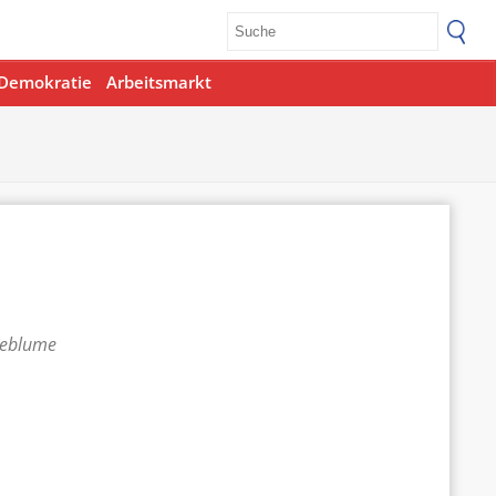
Demokratie
Arbeitsmarkt
teblume
Office 365
Outlook Live