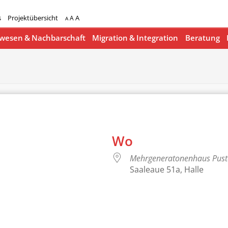
s
Projektübersicht
A
A
A
esen & Nachbarschaft
Migration & Integration
Beratung
Wo
Mehrgeneratonenhaus Pus
Saaleaue 51a, Halle
lender
iCalendar