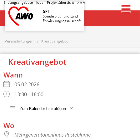
Bildungsangebote
Jobs
Projektübersicht
A
A
A
Startseite
Veranstaltungen
Kreativangebot
Kreativangebot
Wann
05.02.2026
13:30 - 16:00
Zum Kalender hinzufügen
ICS herunterladen
Google Kalender
Wo
Mehrgeneratonenhaus Pusteblume