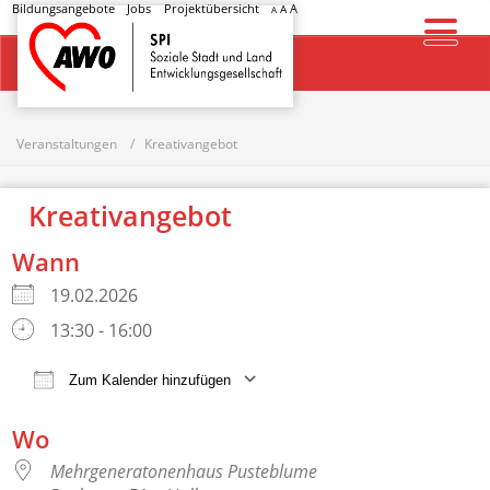
Bildungsangebote
Jobs
Projektübersicht
A
A
A
Startseite
Veranstaltungen
Kreativangebot
Kreativangebot
Wann
19.02.2026
13:30 - 16:00
Zum Kalender hinzufügen
ICS herunterladen
Google Kalender
Wo
Mehrgeneratonenhaus Pusteblume