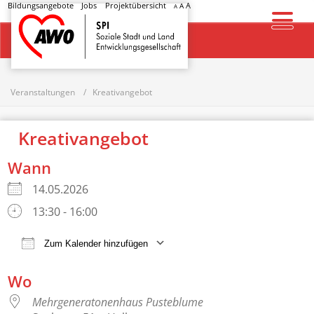
Bildungsangebote
Jobs
Projektübersicht
A
A
A
Startseite
Veranstaltungen
Kreativangebot
Kreativangebot
Wann
14.05.2026
13:30 - 16:00
Zum Kalender hinzufügen
ICS herunterladen
Google Kalender
Wo
Mehrgeneratonenhaus Pusteblume