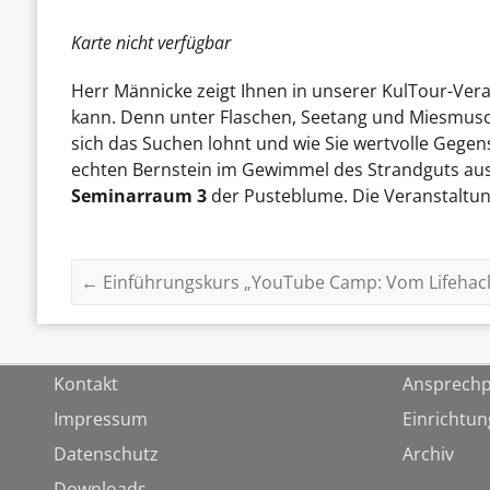
Karte nicht verfügbar
Herr Männicke zeigt Ihnen in unserer KulTour-Ve
kann. Denn unter Flaschen, Seetang und Miesmusch
sich das Suchen lohnt und wie Sie wertvolle Gege
echten Bernstein im Gewimmel des Strandguts ausf
Seminarraum 3
der Pusteblume. Die Veranstaltung
←
Einführungskurs „YouTube Camp: Vom Lifehac
Kontakt
Ansprechp
Impressum
Einrichtu
Datenschutz
Archiv
Downloads