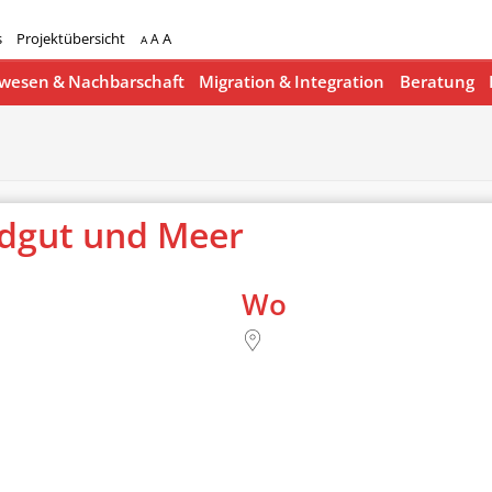
s
Projektübersicht
A
A
A
esen & Nachbarschaft
Migration & Integration
Beratung
ndgut und Meer
Wo
lender
iCalendar