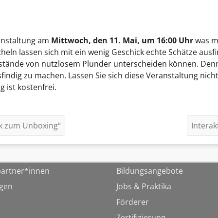
ranstaltung am
Mittwoch, den 11. Mai, um 16:00 Uhr
was ma
eln lassen sich mit ein wenig Geschick echte Schätze ausfi
nstände von nutzlosem Plunder unterscheiden können. Denn 
indig zu machen. Lassen Sie sich diese Veranstaltung nic
 ist kostenfrei.
k zum Unboxing“
Intera
artner*innen
Bildungsangebote
ngen
Jobs & Praktika
Förderer
Zertifizierung