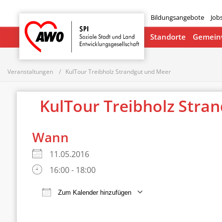
Bildungsangebote
Job
Startseite
Standorte
Gemeinw
Veranstaltungen
KulTour Treibholz Strandgut und Meer
KulTour Treibholz Stra
Wann
11.05.2016
16:00 - 18:00
Zum Kalender hinzufügen
ICS herunterladen
Google Ka