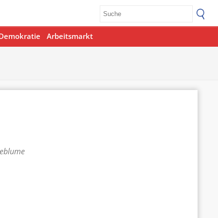
Demokratie
Arbeitsmarkt
teblume
Office 365
Outlook Live