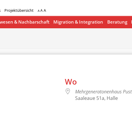
s
Projektübersicht
A
A
A
esen & Nachbarschaft
Migration & Integration
Beratung
Wo
Mehrgeneratonenhaus Pus
Saaleaue 51a, Halle
lender
iCalendar