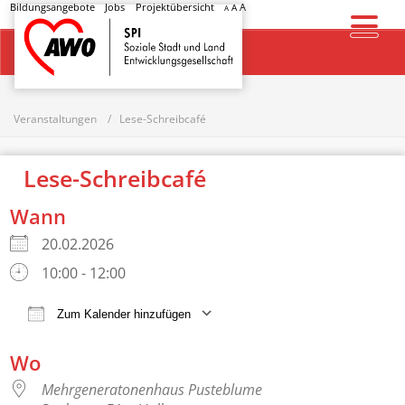
Bildungsangebote
Jobs
Projektübersicht
A
A
A
Startseite
Veranstaltungen
Lese-Schreibcafé
Lese-Schreibcafé
Wann
20.02.2026
10:00 - 12:00
Zum Kalender hinzufügen
ICS herunterladen
Google Kalender
Wo
Mehrgeneratonenhaus Pusteblume