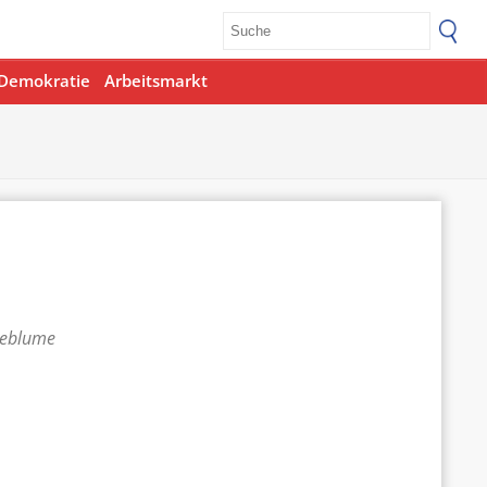
Demokratie
Arbeitsmarkt
teblume
Office 365
Outlook Live