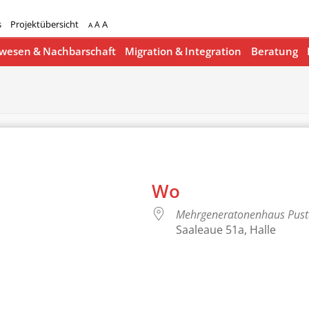
s
Projektübersicht
A
A
A
esen & Nachbarschaft
Migration & Integration
Beratung
Wo
Mehrgeneratonenhaus Pus
Saaleaue 51a, Halle
lender
iCalendar