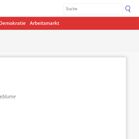
Demokratie
Arbeitsmarkt
teblume
Office 365
Outlook Live