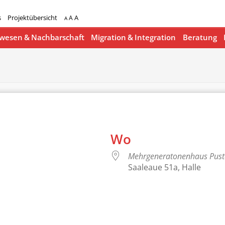
s
Projektübersicht
A
A
A
esen & Nachbarschaft
Migration & Integration
Beratung
Wo
Mehrgeneratonenhaus Pus
Saaleaue 51a, Halle
lender
iCalendar