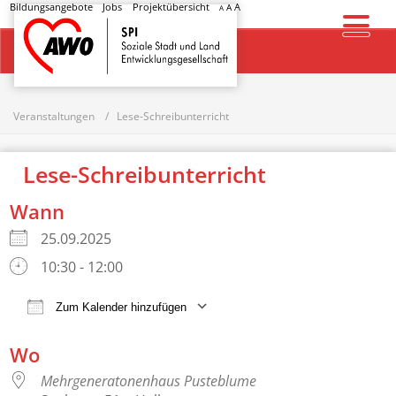
Bildungsangebote
Jobs
Projektübersicht
A
A
A
Startseite
Veranstaltungen
Lese-Schreibunterricht
Lese-Schreibunterricht
Wann
25.09.2025
10:30 - 12:00
Zum Kalender hinzufügen
ICS herunterladen
Google Kalender
Wo
Mehrgeneratonenhaus Pusteblume