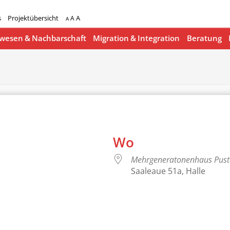
s
Projektübersicht
A
A
A
esen & Nachbarschaft
Migration & Integration
Beratung
Wo
Mehrgeneratonenhaus Pus
Saaleaue 51a, Halle
lender
iCalendar