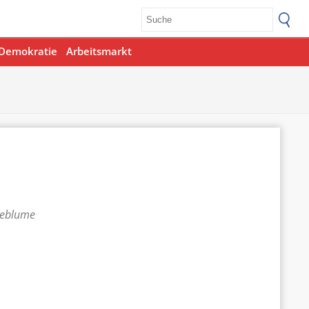
Demokratie
Arbeitsmarkt
teblume
Office 365
Outlook Live