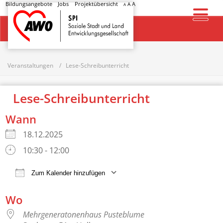
Bildungsangebote
Jobs
Projektübersicht
A
A
A
Startseite
Veranstaltungen
Lese-Schreibunterricht
Lese-Schreibunterricht
Wann
18.12.2025
10:30 - 12:00
Zum Kalender hinzufügen
ICS herunterladen
Google Kalender
Wo
Mehrgeneratonenhaus Pusteblume