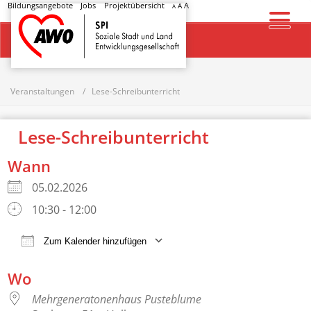
Bildungsangebote
Jobs
Projektübersicht
A
A
A
Startseite
Veranstaltungen
Lese-Schreibunterricht
Lese-Schreibunterricht
Wann
05.02.2026
10:30 - 12:00
Zum Kalender hinzufügen
ICS herunterladen
Google Kalender
Wo
Mehrgeneratonenhaus Pusteblume