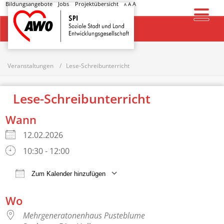
Bildungsangebote
Jobs
Projektübersicht
A
A
A
Startseite
Veranstaltungen
Lese-Schreibunterricht
Lese-Schreibunterricht
Wann
12.02.2026
10:30 - 12:00
Zum Kalender hinzufügen
ICS herunterladen
Google Kalender
Wo
Mehrgeneratonenhaus Pusteblume