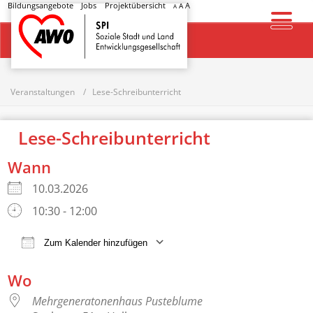
Bildungsangebote
Jobs
Projektübersicht
A
A
A
Startseite
Veranstaltungen
Lese-Schreibunterricht
Lese-Schreibunterricht
Wann
10.03.2026
10:30 - 12:00
Zum Kalender hinzufügen
ICS herunterladen
Google Kalender
Wo
Mehrgeneratonenhaus Pusteblume