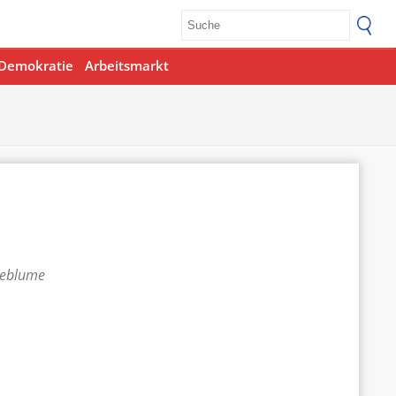
Demokratie
Arbeitsmarkt
teblume
Office 365
Outlook Live