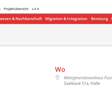
s
Projektübersicht
A
A
A
esen & Nachbarschaft
Migration & Integration
Beratung
Wo
Mehrgeneratonenhaus Pus
Saaleaue 51a, Halle
lender
iCalendar