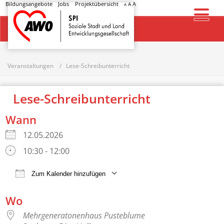
Bildungsangebote
Jobs
Projektübersicht
A
A
A
Startseite
Veranstaltungen
Lese-Schreibunterricht
Lese-Schreibunterricht
Wann
12.05.2026
10:30 - 12:00
Zum Kalender hinzufügen
ICS herunterladen
Google Kalender
Wo
Mehrgeneratonenhaus Pusteblume