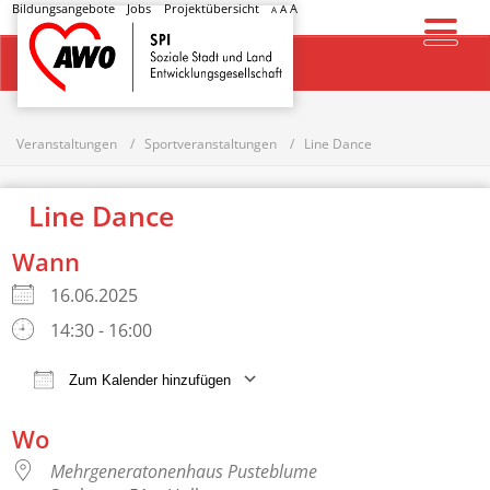
Bildungsangebote
Jobs
Projektübersicht
A
A
A
Startseite
Veranstaltungen
Sportveranstaltungen
Line Dance
Line Dance
Wann
16.06.2025
14:30 - 16:00
Zum Kalender hinzufügen
ICS herunterladen
Google Kalender
Wo
Mehrgeneratonenhaus Pusteblume