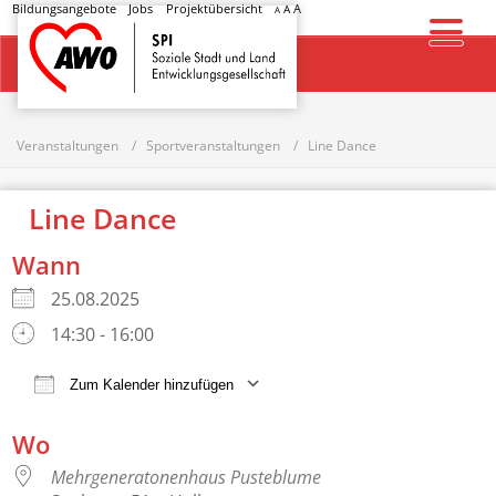
Bildungsangebote
Jobs
Projektübersicht
A
A
A
Startseite
Veranstaltungen
Sportveranstaltungen
Line Dance
Line Dance
Wann
25.08.2025
14:30 - 16:00
Zum Kalender hinzufügen
ICS herunterladen
Google Kalender
Wo
Mehrgeneratonenhaus Pusteblume