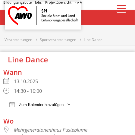
Bildungsangebote
Jobs
Projektübersicht
A
A
A
Startseite
Veranstaltungen
Sportveranstaltungen
Line Dance
Line Dance
Wann
13.10.2025
14:30 - 16:00
Zum Kalender hinzufügen
ICS herunterladen
Google Kalender
Wo
Mehrgeneratonenhaus Pusteblume