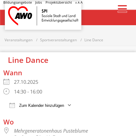
Bildungsangebote
Jobs
Projektübersicht
A
A
A
Startseite
Veranstaltungen
Sportveranstaltungen
Line Dance
Line Dance
Wann
27.10.2025
14:30 - 16:00
Zum Kalender hinzufügen
ICS herunterladen
Google Kalender
Wo
Mehrgeneratonenhaus Pusteblume