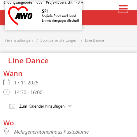
Bildungsangebote
Jobs
Projektübersicht
A
A
A
Startseite
Veranstaltungen
Sportveranstaltungen
Line Dance
Line Dance
Wann
17.11.2025
14:30 - 16:00
Zum Kalender hinzufügen
ICS herunterladen
Google Kalender
Wo
Mehrgeneratonenhaus Pusteblume