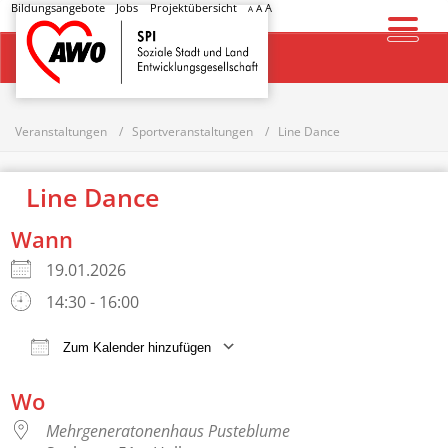
Bildungsangebote
Jobs
Projektübersicht
A
A
A
Startseite
Veranstaltungen
Sportveranstaltungen
Line Dance
Line Dance
Wann
19.01.2026
14:30 - 16:00
Zum Kalender hinzufügen
ICS herunterladen
Google Kalender
Wo
Mehrgeneratonenhaus Pusteblume