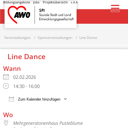
Bildungsangebote
Jobs
Projektübersicht
A
A
A
Startseite
Veranstaltungen
Sportveranstaltungen
Line Dance
Line Dance
Wann
02.02.2026
14:30 - 16:00
Zum Kalender hinzufügen
ICS herunterladen
Google Kalender
Wo
Mehrgeneratonenhaus Pusteblume