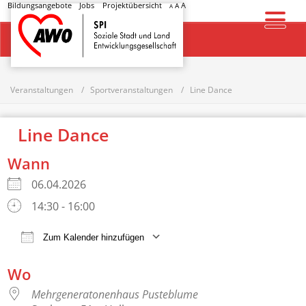
Bildungsangebote
Jobs
Projektübersicht
A
A
A
Startseite
Veranstaltungen
Sportveranstaltungen
Line Dance
Line Dance
Wann
06.04.2026
14:30 - 16:00
Zum Kalender hinzufügen
ICS herunterladen
Google Kalender
Wo
Mehrgeneratonenhaus Pusteblume