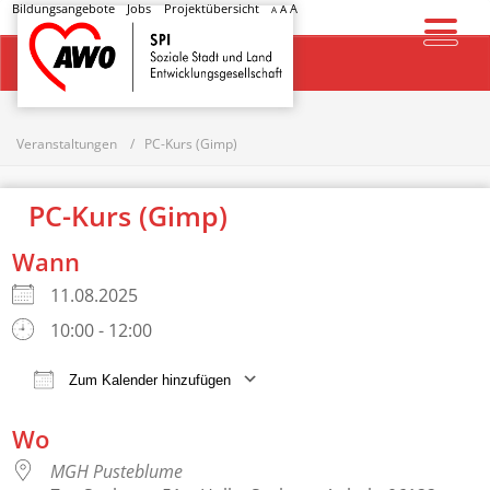
Bildungsangebote
Jobs
Projektübersicht
A
A
A
Startseite
Veranstaltungen
PC-Kurs (Gimp)
PC-Kurs (Gimp)
Wann
11.08.2025
10:00 - 12:00
Zum Kalender hinzufügen
ICS herunterladen
Google Kalender
Wo
MGH Pusteblume