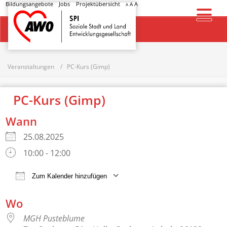
Bildungsangebote
Jobs
Projektübersicht
A
A
A
Startseite
Veranstaltungen
PC-Kurs (Gimp)
PC-Kurs (Gimp)
Wann
25.08.2025
10:00 - 12:00
Zum Kalender hinzufügen
ICS herunterladen
Google Kalender
Wo
MGH Pusteblume