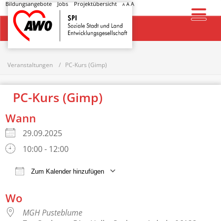
Bildungsangebote
Jobs
Projektübersicht
A
A
A
Startseite
Veranstaltungen
PC-Kurs (Gimp)
PC-Kurs (Gimp)
Wann
29.09.2025
10:00 - 12:00
Zum Kalender hinzufügen
ICS herunterladen
Google Kalender
Wo
MGH Pusteblume