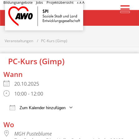
Bildungsangebote
Jobs
Projektübersicht
A
A
A
Startseite
Veranstaltungen
PC-Kurs (Gimp)
PC-Kurs (Gimp)
Wann
20.10.2025
10:00 - 12:00
Zum Kalender hinzufügen
ICS herunterladen
Google Kalender
Wo
MGH Pusteblume