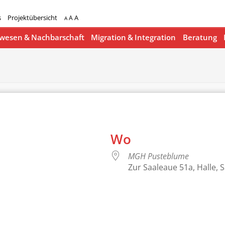
s
Projektübersicht
A
A
A
esen & Nachbarschaft
Migration & Integration
Beratung
Wo
MGH Pusteblume
Zur Saaleaue 51a, Halle, 
lender
iCalendar